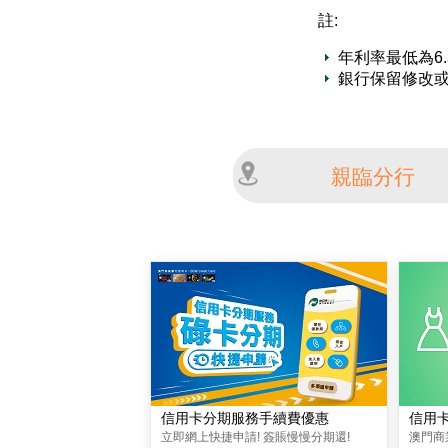
註:
年利率最低為6.
銀行保留修改
親臨分行
信用卡分期服務手續費優惠
信用
立即網上快捷申請! 簽賬慢慢分期還!
澳門商