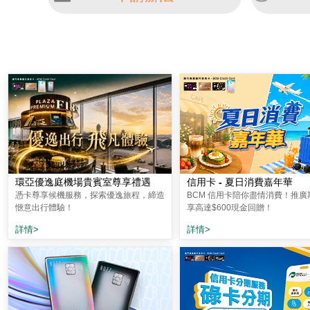
環亞優逸庭機場貴賓室尊享禮遇
信用卡 - 夏日消費嘉年華
憑卡尊享候機服務，探索優逸旅程，締造
BCM 信用卡陪你盡情消費！推廣
愜意出行體驗！
享高達$600現金回贈！
詳情>
詳情>