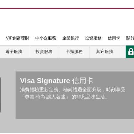
VIP創富理財
中小企服務
企業銀行
投資服務
信用卡
關
電子服務
投資服務
卡類服務
其它服務
Visa Signature 信用卡
消費體驗重新定義。極尚禮遇全面升級，時刻享受
「尊貴‧時尚‧讓人著迷」 的非凡品味生活。