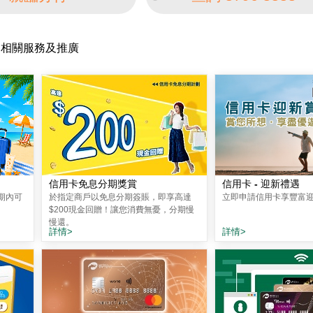
相關服務及推廣
信用卡免息分期獎賞
信用卡 - 迎新禮遇
期內可
於指定商戶以免息分期簽賬，即享高達
立即申請信用卡享豐富
$200現金回贈！讓您消費無憂，分期慢
慢還。
詳情>
詳情>