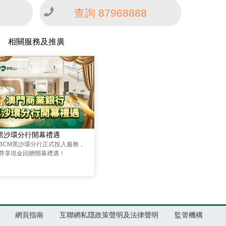
查詢 87968888
相關服務及推廣
M黑沙環分行開幕禮遇
BCM黑沙環分行正式投入服務，
尊享現金回贈開幕禮遇！
網頁指南
互聯網私隱政策聲明及法律聲明
監管機構