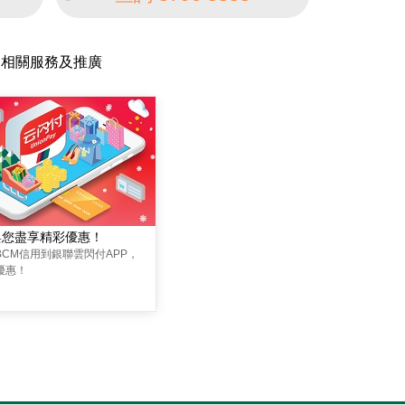
相關服務及推廣
與您盡享精彩優惠！
BCM信用到銀聯雲閃付APP，
優惠！