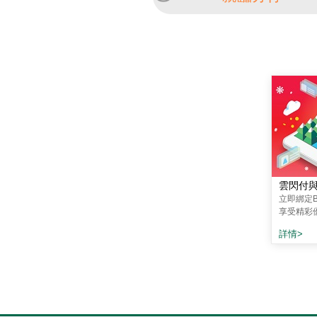
雲閃付
立即綁定
享受精彩
詳情>